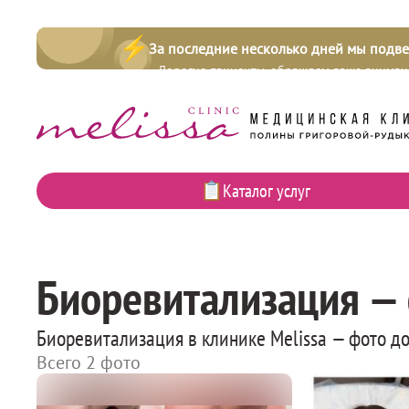
За последние несколько дней мы подв
Важное
уведомление
Дорогие пациенты, обращаем ваше внимани
сообщениям от неизвестных номеров и п
Каталог услуг
Биоревитализация — 
Биоревитализация в клинике Melissa — фото до
Всего 2 фото