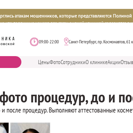
ерглись атакам мошенников, которые представляются Полиной
е, что подлинные номера для связи с нашей клиникой содержатся в 
роверяйте информацию!
09:00-22:00
Санкт-Петербург, пр. Космонавтов, 61 к
Часы
Мы
работы:
находимся:
Цены
Фото
Сотрудники
О клинике
Акции
Отзы
фото процедур, до и по
 и после процедур. Выполняют аттестованные косме