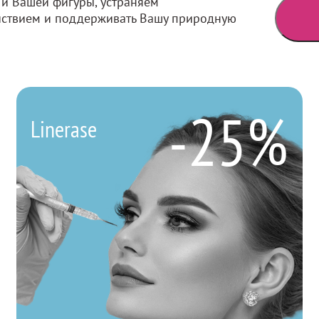
 и Вашей фигуры, устраняем
ствием и поддерживать Вашу природную
-25%
Linerase