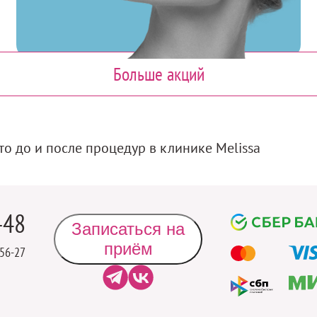
Больше акций
о до и после процедур в клинике Melissa
-48
Способы
Записаться на
оплаты
приём
-56-27