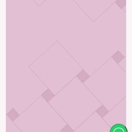
Наши
+7 (812) 931-02-48
контакты
+7 952 288-34-80
+7 921 378-56-27
Записаться на приём
© 2010–2026 Клиника медицинской
косметологии Melissa
ИНН 7810348021
Медицинская лицензия № Л041-01148-78/00349675 от 10 июня 2020 г
Имеются противопоказания, требуется
консультация врача
Специальная оценка условий труда
Товарный знак
Политика конфиденциальности
Сайт сделали в Студии IDEI