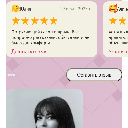
Юлия
Алин
19 июля 2024 г.
Потрясающий салон и врачи. Все
Хожу в к
подробно рассказали, объяснили и не
нравиться Ничего не навязывают
было дискомфорта.
объясняю
Дочитать отзыв
Узнать о
Оставить отзыв
Специалисты выполняющие процедуру