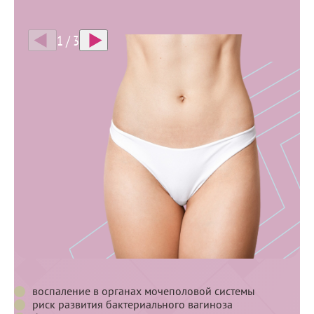
1
/
3
Показания
Показания
Противопоказания
и
противопоказания
Показания
воспаление в органах мочеполовой системы
риск развития бактериального вагиноза