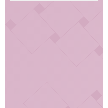
Норма мазка
Плоский эпителий
Должен присутствовать плоский эпителий, его отсутствие
может быть связано с атрофией эпителиальных клеток,
с недостатком эстрогенов или избытком мужских
половых гормонов.
Лейкоциты
Количество лейкоцитов не должно превышать 15 в поле
зрения, его увеличение указывает на воспалительный
процесс.
Палочки
Палочки (бациллы) в мазке составляют нормальную
микрофлору влагалища.
Кокки и диплококки
Кокки и диплококки — выявление грамотрицательных
диплококков в мазке свидетельствует о гонорее.
Атипичные клетки
«Ключевые» (атипичные) клетки характерны для
дисбактериоза влагалища.
Мицелий грибов