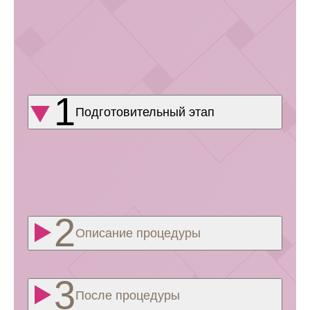
позволяет вовремя обнаружить патологические
заболевания и подобрать наиболее эффективное
лечение, предотвращая развитие негативных
последствий. При этом гинеколог учитывает общую
клиническую картину, симптомы и жалобы пациентки.
Исследование проводится не менее 1 раза в год.
Подготовительный этап
Подготовка к сдаче мазка включает воздержание
от половой близости за сутки до приёма врача.
Накануне нельзя спринцеваться, использовать при
мытье косметические составы. За 1‑2 суток
не использовать свечи, влагалищные средства.
Описание процедуры
После процедуры