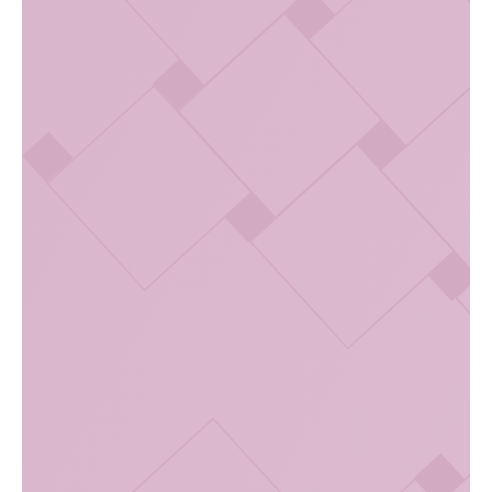
Споры или мицелий грибов свидетельствует о кандидозе
(молочнице).
Трихомонады
Наличие подвижных бактерий в нативном мазке
(трихомонад) характерно для трихомониаза.
Эритротциты
Эритроциты выявляются при кровотечениях из матки,
эрозиях или новообразованиях. Должна присутствовать
слизь.
Стоимость анализа мазка
на флору
Мы предлагаем доступную цену на сдачу
гинекологического мазка. Во время консультации
гинеколог подробно расскажет, сколько стоит процедура
забора биоматериала, при необходимости назначит
дополнительную диагностику.
Записаться по телефону