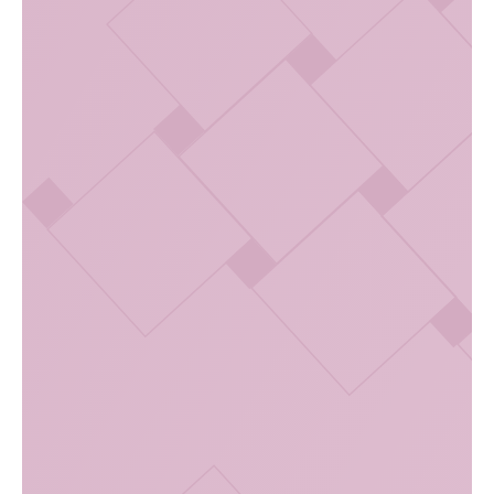
Виды и цены на услугу: Мазок на флору
Услуга
Цена, руб.
Консультация врача акушера-
гинеколога
4 500
первичный приём
B04.001.002
Консультация врача акушера-
гинеколога
4 000
повторный приём
B04.001.002
Мазок на флору
400
A11.20.005
Мазок на цитологию
400
A11.20.005
Отзывы