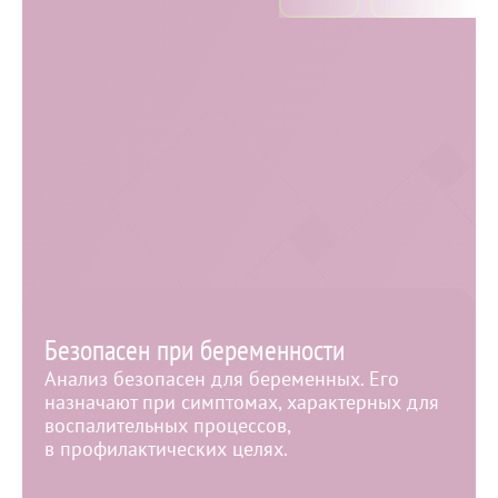
флору
Мазок на флору
Гинекологический мазок на микрофлору — это
наиболее простой и доступный анализ для оценки
женского здоровья. В состав мазка входит
микроскопическое исследование соскоба из
цервикального канала, уретры и влагалища
(микробиоценоз).
Записаться по телефону
Мазок на флору как метод диагностики
Безопасен при беременности
Анализ безопасен для беременных. Его
назначают при симптомах, характерных для
воспалительных процессов,
в профилактических целях.