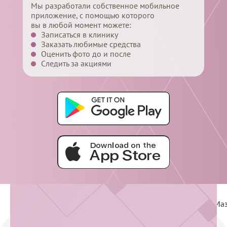
Мы разработали собственное мобильное
приложение, с помощью которого
вы в любой момент можете:
Записаться в клинику
Заказать любимые средства
Оценить фото до и после
Следить за акциями
Услуги
Гинекология
Эстетическая гинекология
Маз
Главная