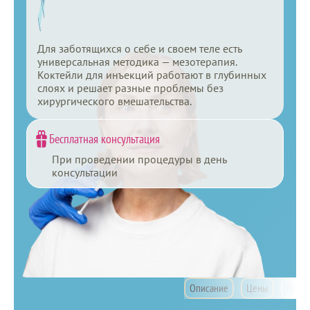
Для заботящихся о себе и своем теле есть
универсальная методика — мезотерапия.
Коктейли для инъекций работают в глубинных
слоях и решает разные проблемы без
хирургического вмешательства.
Бесплатная консультация
При проведении процедуры в день
консультации
Частые вопросы
Мезотерапия
Описание
Цены
Показ
Ещё
Мезотерапия: уход за телом, лицом и волосами