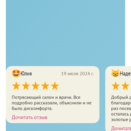
Мезотерапия волосистой части
головы Hair X
8 000
2 мл
А11.01.010
Консультация косметолога
— при проведении процедуры
2 500
консультация проводится бесплатно
B01.008.001
Отзывы
Юлия
Наде
19 июля 2024 г.
Потрясающий салон и врачи. Все
Добрый д
подробно рассказали, объяснили и не
благодарн
было дискомфорта.
раз посе
осталась 
Дочитать отзыв
золотые р
приветли
Дочитат
приятно ,