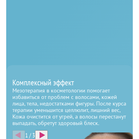
Безопасная методика введения лекарственных
препаратов в проблемные зоны — мезотерапия
гиалуроновой и L‑аскорбиновой кислотой. Этот
метод позволяет решать разные проблемы на
лице и теле без хирургического вмешательства.
Записаться
Преимущества перед другими методиками
Комплексный эффект
Мезотерапия в косметологии помогает
избавиться от проблем с волосами, кожей
лица, тела, недостатками фигуры. После курса
терапии уменьшится целлюлит, лишний вес,
Кожа очистится от угрей, а волосы перестанут
выпадать, обретут здоровый блеск.
1
/
3