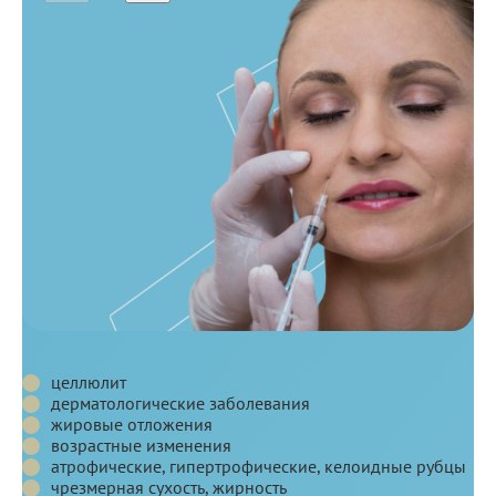
Показания
Показания
Противопоказания
и
противопоказания
Показания
целлюлит
дерматологические заболевания
жировые отложения
возрастные изменения
атрофические, гипертрофические, келоидные рубцы
чрезмерная сухость, жирность