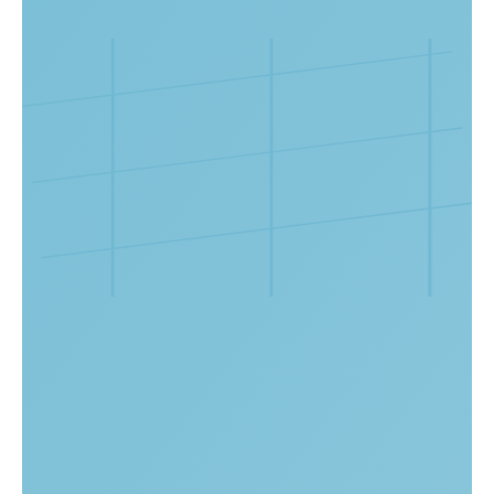
Стоимость мезотерапии
Клиника Melissa предлагает выгодные цены
на мезотерапию в Московском районе СПб. Мы делаем
качественную инъекционную косметологию более
доступной для пациентов.
Записаться на процедуру
Виды и цены на услугу: Мезотерапия
Услуга
Цена, руб.
Curacen (Курасен)
9 000
A11.01.002
Мэлсмон
1 амп.
7 000
A11.01.002