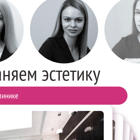
аняем эстетику
линике