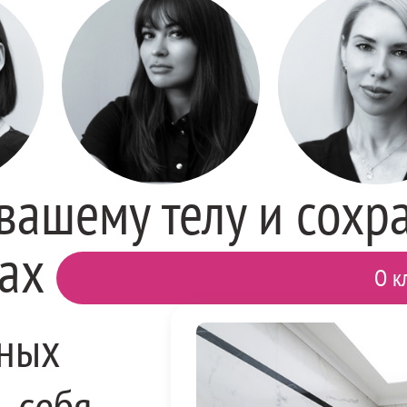
вашему телу и сохр
рах
О к
рных
ь себя