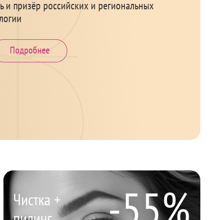
ль и призёр российских и региональных
логии
Подробнее
-55%
Чистка +
пилинг