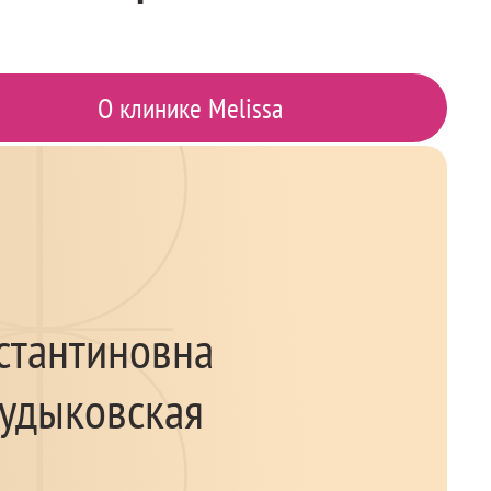
О клинике Melissa
стантиновна
Рудыковская