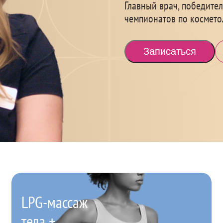
Главный врач, победите
чемпионатов по космето
Записаться
LPG-массаж
тела +