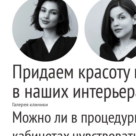
Придаем красоту 
в наших интерье
Галерея клиники
Можно ли в процеду
кабинетах чувствоват