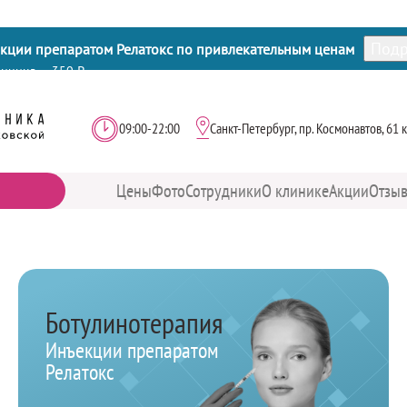
Подр
кции препаратом Релатокс по привлекательным ценам
диница — 350 ₽
единиц по 300 ₽
09:00-22:00
Санкт-Петербург, пр. Космонавтов, 61 к
фейс (Full Face) 100 единиц по 250 ₽
Часы
Мы
работы:
находимся:
Цены
Фото
Сотрудники
О клинике
Акции
Отзы
Ботулинотерапия
Инъекции препаратом
Релатокс