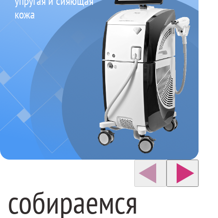
упругая и сияющая
кожа
е собираемся