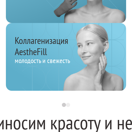
Коллагенизация
AestheFill
молодость и свежесть
иносим красоту и н