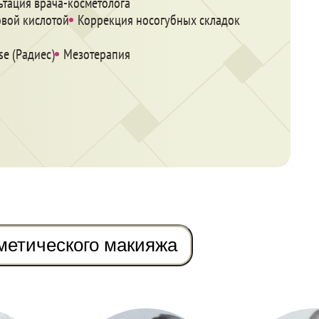
ьтация врача-косметолога
овой кислотой
Коррекция носогубных складок
e (Радиес)
Мезотерапия
метического макияжа