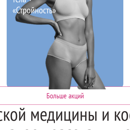
«Стройность»
Больше акций
ской медицины и ко