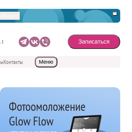
Подробнее
Скрыть
обнее
Записаться
уведомле
Записаться
. 1
вы
Контакты
Меню
Фотоомоложение
Glow Flow