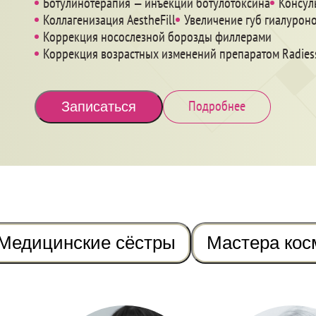
Ботулинотерапия — инъекции ботулотоксина
Консул
Коллагенизация AestheFill
Увеличение губ гиалурон
Коррекция носослезной борозды филлерами
Коррекция возрастных изменений препаратом Radiess
Подробнее
Записаться
Медицинские сёстры
Мастера кос