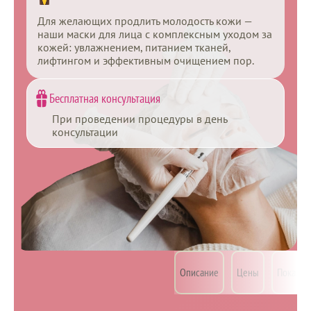
Для желающих продлить молодость кожи —
наши маски для лица с комплексным уходом за
кожей: увлажнением, питанием тканей,
лифтингом и эффективным очищением пор.
Бесплатная консультация
При проведении процедуры в день
консультации
Маски
Частые вопросы
для
Описание
Цены
Показан
Ещё
лица
Маски для лица — комплексный уход за кожей