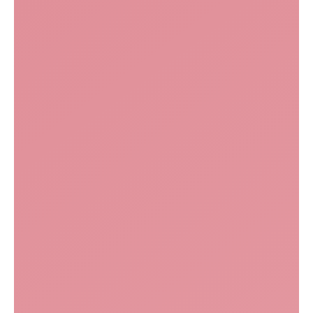
Записаться на процедуру
Виды и цены на услугу: Маски для лица
Услуга
Цена, руб.
Маска невесты Danne
9 000
Коллагеновый лист
1 500
Альгинатная маска
1 500
Маски на выбор на косметике
1 000 — 1
200
Маска для карбокситерапии
2 000
Консультация косметолога