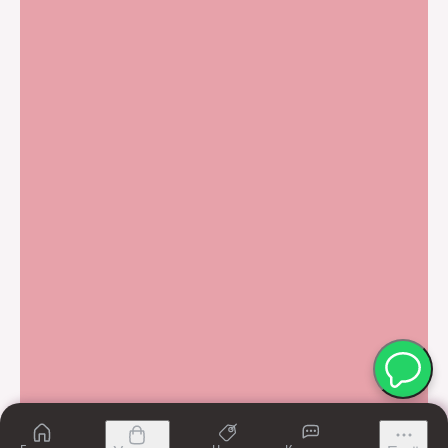
Записаться на
приём
© 2010–2026 Клиника медицинской
косметологии Melissa
ИНН 7810348021
Медицинская лицензия № Л041-01148-78/00349675 от 10 июня 2020 г
Имеются противопоказания, требуется
консультация врача
Специальная оценка условий труда
Товарный знак
Политика конфиденциальности
Сайт сделали в Студии IDEI