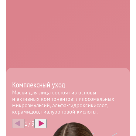
Благодаря правильно подобранным маскам ваше
лицо всегда будет выглядеть свежо и
привлекательно. С каждым сеансом кожа будет
обновляться и восстанавливаться. Постоянная
подпитка и очистка продлят молодость кожи и
повысят её тонус.
Записаться
Маски для лица против старения кожи
Комплексный уход
Маски для лица состоят из основы
и активных компонентов: липосомальных
микроэмульсий, альфа-гидроксикислот,
керамидов, гиалуроновой кислоты.
1
/
3