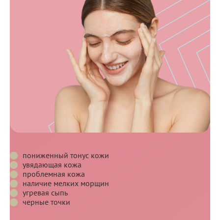
Показания
Показания
Противопоказания
и
противопоказания
Показания
пониженный тонус кожи
увядающая кожа
проблемная кожа
наличие мелких морщин
угревая сыпь
черные точки