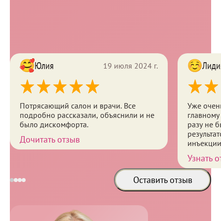
— при проведении процедуры
2 500
консультация проводится бесплатно
B01.008.001
Отзывы
Юлия
Лиди
19 июля 2024 г.
Потрясающий салон и врачи. Все
Уже очен
подробно рассказали, объяснили и не
главному
было дискомфорта.
разу не 
результат
Дочитать отзыв
инъекции
объясняе
Узнать о
навязыва
спокойно
Оставить отзыв
клинике 
ещё обра
Другие услуги
мало тог
девушка, 
доброжел
У вас торжество, свадьба или