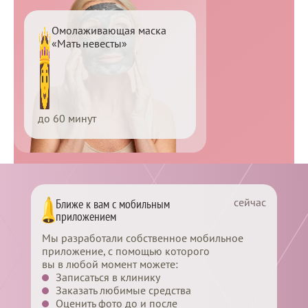
проводит
ответственное мероприятие и
себя про
вам надо выглядеть безупречно?
Омолаживающая маска
сомневать
Маска «Мать невесты»
«Мать невесты»
отличным
обеспечивает высший уровень
уверенно
лифтинга в рамках одного
сеанса. Эффект проявляется сразу
после визита в клинику и
сохраняется в течение недели.
до 60 минут
Перейти
сейчас
Ближе к вам с мобильным
приложением
Мы разработали собственное мобильное
приложение, с помощью которого
вы в любой момент можете:
Записаться в клинику
Заказать любимые средства
Оценить фото до и после