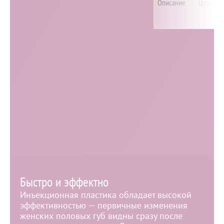
больших половых губ
Описание
Цены
Ещё
гиалуроновой
кислотой
Пластика, коррекция формы малых и больших
половых губ гиалуроновой кислотой
Пластика половых губ филлерами — безопасная
методика коррекции интимной зоны и
внутренних половых губ без хирургического
вмешательства. Процедура имеет временный
эффект, который поддерживается до полутора лет.
Записаться по телефону
Преимущества инъекционного метода
Быстро и эффектно
Инъекционная пластика обладает высокой
эффективностью — первичные изменения
женских половых губ видны сразу после