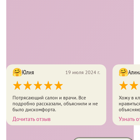
половых губ Amalain Intimate
15 000
1 мл
A11.01.013
Безоперационная пластика малых
половых губ Amalain Intimate
21 000
2 шт. по 1 мл
A11.01.013
Отзывы
Юлия
Алин
19 июля 2024 г.
Потрясающий салон и врачи. Все
Хожу в к
подробно рассказали, объяснили и не
нравиться Ничего не навязывают
было дискомфорта.
объясняю
Дочитать отзыв
Узнать о