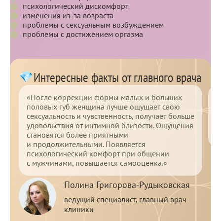
психологический дискомфорт
изменения из-за возраста
проблемы с сексуальным возбуждением
проблемы с достижением оргазма
Интересные факты от главного врача
«После коррекции формы малых и больших
«
половых губ женщина лучше ощущает свою
п
сексуальность и чувственность, получает больше
г
удовольствия от интимной близости. Ощущения
д
становятся более приятными
ф
и продолжительными. Появляется
психологический комфорт при общении
с мужчинами, повышается самооценка.»
Полина Григорова-Рудыковская
ведущий специалист, главный врач
клиники