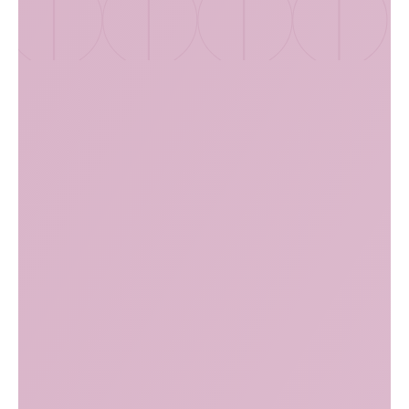
Услуга
Цена, руб.
Консультация врача акушера-
гинеколога
4 500
первичный приём
B04.001.002
Консультация врача акушера-
гинеколога
4 000
повторный приём
B04.001.002
Безоперационная пластика больших
половых губ Belotero Intense
20 000
1 мл
A11.01.013
Безоперационная пластика больших
половых губ Belotero Volume
21 000
1 мл
A11.01.013