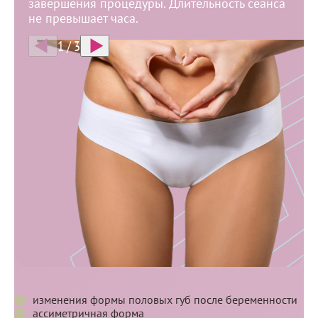
завершения процедуры. Длительность сеанса
не превышает часа.
1
/
3
Показания
Показания
Противопоказания
и
противопоказания
Показания
изменения формы половых губ после беременности
ассиметричная форма