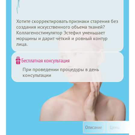
Хотите скорректировать признаки старения без
создания искусственного объема тканей?
Коллагеностимулятор Эстефил уменьшает
морщины и дарит чёткий и ровный контур
лица.
Бесплатная консультация
При проведении процедуры в день
консультации
Коллагенизация
Специалисты
Описание
Цены
Пока
Ещё
AestheFill