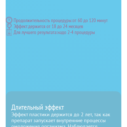
Коллагенизация AestheFill — молодость и
свежесть вашей кожи
Продолжительность процедуры:
от 60 до 120 минут
Эффект:
держится от 18 до 24 месяцев
Для лучшего результата:
надо 2-4 процедуры
Коллагеностимулятор Aesthefill позволяет врачам
значительно расширить границы возможностей
косметологии. Его воздействие направлено на
запуск выработки организмом натурального
коллагена, уплотняющего кожу.
Записаться
Преимущества контурной пластики Эстефил
Длительный эффект
Эффект пластики держится до 2 лет, так как
препарат запускает внутренние процессы
омоложения организма. Наблюдается