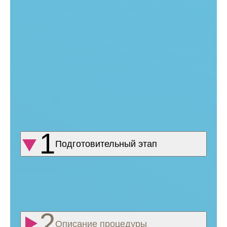
Кислота постепенно распадается на углерод и воду,
покидая организм. После нее остается плотный каркас
из коллагена. Первичный результат заметен через 1‑2
месяца — цвет кожи становится более свежим
и здоровым, она становится более плотной.
Уплотнение кожи имеет накопительный эффект, который
со временем раскрывается все более ярко. Это возможно
благодаря постепенному накоплению новых
коллагеновых волокон, укрепляющих каркас лица.
Процедура подходит для лица (подбородок, щеки),
области декольте, рук, ног и тела. Препарат не вводится
в зону вокруг рта и глаз! Количество флаконов врач
клиники определяет на предварительной консультации.
Подготовительный этап
Косметолог очищает кожу пациента, снимая
декоративную косметику и убирая кожное сало.
Место введения препарата обеззараживается,
на него наносится анестетик.
Описание процедуры