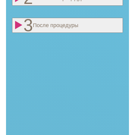
После процедуры
Безопасность процедуры
Со временем оболочка частиц растворяется, на ее месте
остаются молодые коллагеновые волокна. После
метаболизации препарат не оставляет остаточных
реакций в организме, разлагаясь на гликоген
и молочную кислоту.
Процедура корректирует недостающий объем в зоне
обработки и запускает выработку натурального
коллагена. Состав относится к медицинским препаратам
III класса и имеет регистрационное удостоверение
РосЗдравНадзора.
Для исправления проблем достаточно пройти 1‑4 сеанса
с перерывом в 2‑4 месяца между ними. Заметный
результат виден уже после первой процедуры. Врачи
клиники Melissa подберут оптимальную дозировку