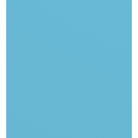
препарата для коррекции возрастных изменений.
Инъекции выполняют аттестованные косметологи Санкт-
Петербурга.
Стоимость коллагенизации
Эстефил
Клиника Melissa предлагает выгодные цены
на коллагенизацию AestheFill в Московском районе СПб.
Мы делаем качественный коллагеностимулятор более
доступным для пациентов.
Записаться на процедуру
Виды и цены на услугу: Коллагенизация AestheFill
Услуга
Цена, руб.
Aesthefill
1 флакон. Зоны: 2/3 лица с