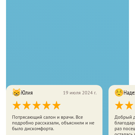
подбородком, или шея с
69 000
подчелюстной зоной, или декольте,
или кисти рук
A11.01.002
Консультация косметолога
— при проведении процедуры
2 500
консультация проводится бесплатно
B01.008.001
Powerfill 1000V
76 000
A11.01.002
Отзывы
Юлия
Наде
19 июля 2024 г.
Потрясающий салон и врачи. Все
Добрый д
подробно рассказали, объяснили и не
благодарн
было дискомфорта.
раз посе
осталась 