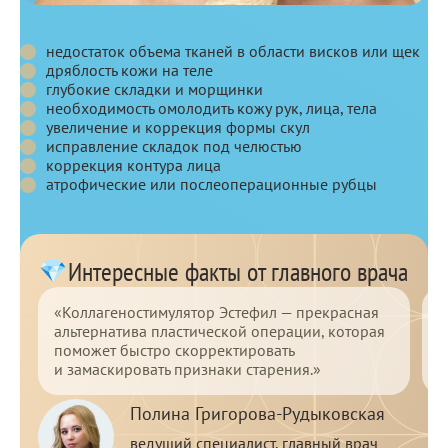
Показания
Показания
Противопоказания
и
противопоказания
Показания
недостаток объема тканей в области висков или щек
дряблость кожи на теле
глубокие складки и морщинки
необходимость омолодить кожу рук, лица, тела
увеличение и коррекция формы скул
исправление складок под челюстью
коррекция контура лица
атрофические или послеоперационные рубцы
Интересные факты от главного врача
«Коллагеностимулятор Эстефил — прекрасная
«
альтернатива пластической операции, которая
о
поможет быстро скорректировать
с
и замаскировать признаки старения.»
и
Полина Григорова-Рудыковская
ведущий специалист, главный врач