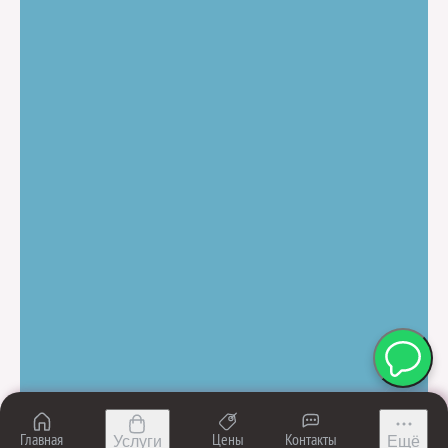
Записаться на
приём
© 2010–2026 Клиника медицинской
косметологии Melissa
ИНН 7810348021
Медицинская лицензия № Л041-01148-78/00349675 от 10 июня 2020 г
Имеются противопоказания, требуется
консультация врача
Специальная оценка условий труда
Товарный знак
Политика конфиденциальности
Сайт сделали в Студии IDEI
Главная
Цены
Контакты
Услуги
Ещё