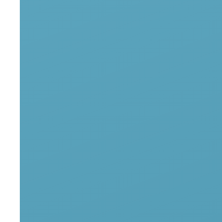
временно покраснеть, могут возникнуть небольшие кровоп
среднем) после сеанса нельзя посещать сауну, бассейн, д
аггресивных укладочных средств, мыть голову разрешаетс
Заниматься активным спортом, принимать алкоголь, отказ
разжижения крови (антикоагулянтов).
Стоимость мезоте
Клиника Melissa предлагает выгодные цены на ме
в Московском районе СПб. Мы делаем качествен
доступной для пациентов.
Вид
Код
Услуга
А11.01.010
Мезотерапия волосистой 
B01.008.001
Консультация косметолог