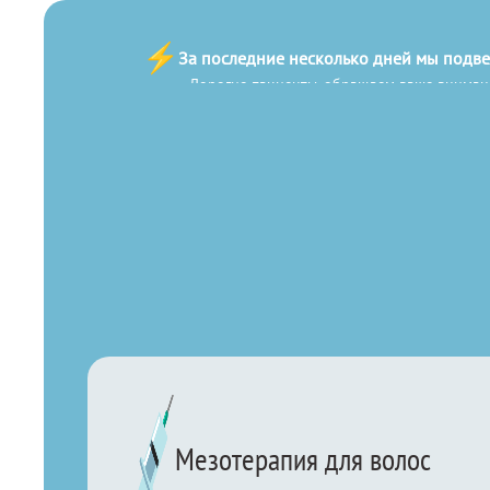
За последние несколько дней мы подв
Важное
уведомление
Дорогие пациенты, обращаем ваше внимани
сообщениям от неизвестных номеров и п
Каталог услуг
Мезотерапия для волос