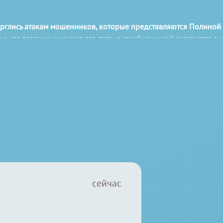
ерглись атакам мошенников, которые представляются Полиной
е, что подлинные номера для связи с нашей клиникой содержатся в 
роверяйте информацию!
09:00-22:00
Санкт-Петербург, пр. Космонавтов, 61 к
Часы
Мы
работы:
находимся:
Цены
Фото
Сотрудники
О клинике
Акции
Отзы
сейчас