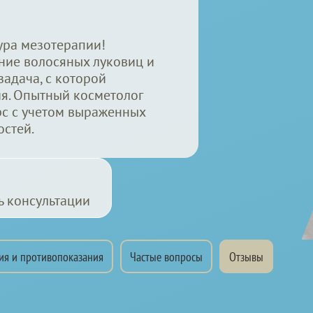
ура мезотерапии!
ние волосяных луковиц и
задача, с которой
я. Опытный косметолог
рс с учетом выраженных
стей.
ь консультации
ия и противопоказания
Частые вопросы
Отзывы
с — избавьтесь от пробл