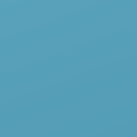
одтеки. В течение 2‑3 дней (в
елать укладку с применением
я через сутки после сеанса.
аться от лекарств для
рапии для волос
зотерапию для волос (кожи головы)
ную инъекционную косметологию более
ы и цены на услугу: Мезотерапия для в
части головы Hair X
2 мл
а
— при проведении процедуры консультация пров