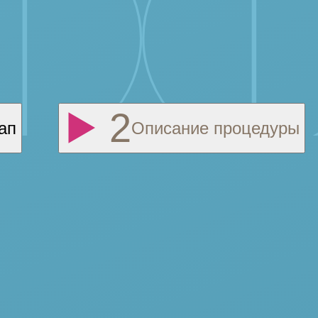
урса мезотерапии врачи
ть различные лаки, пенки, гели
циент должен хорошо вымыть
ап
Описание процедуры
а спиртосодержащим раствором, готовит состав, в зависимости
ериод: рекомендации дл
кольких часов. Кожа может