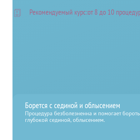
Рекомендуемый курс:
от 8 до 10 процеду
Преимущества мезоте
Борется с сединой и облысением
Процедура безболезненна и помогает борот
глубокой сединой, облысением.