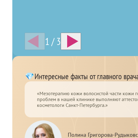
1
/
3
Интересные факты от главного врач
«Мезотерапию кожи волосистой части кожи г
проблем в нашей клинике выполняют аттест
косметологи Санкт-Петербурга.»
Полина Григорова-Рудыковс