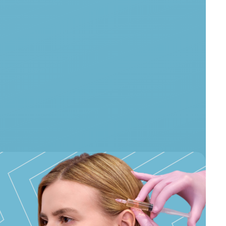
лечения эффективно устраняет самые частые
ним относятся: ломкость, секущиеся кончики,
я. Мезотерапия для волос в косметологии
авливает кожу головы, улучается
а и питательных веществ к луковице (фолликуле).
цированным специалистом с использованием
ественных витаминных мезококтейлей.
Записаться
 головы