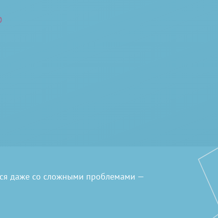
р
Современный метод комлексного 
проблемы с состояниями волос. К 
сухость, перхоть, седина, себоре
нормализует салоотделение, оздор
кровоснабжение, доступ кислород
Процедура выполняется сертифи
стерильных шприцов и высококач
рапии для волос и кожи
ься даже со сложными проблемами —