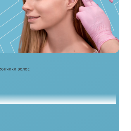
ния
Противопоказания
кончики волос