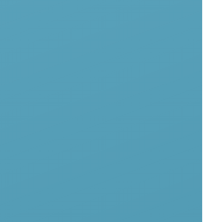
Записаться на процедуру
олос
Цена, руб.
8 000
2 500
одится бесплатно