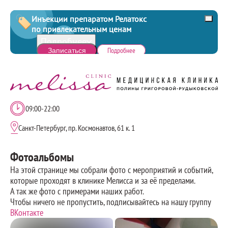
Инъекции препаратом Релатокс
Скрыт
по привлекательным ценам
уведо
Важное
Подробнее
уведомление
Подробнее
Записаться
1 единица — 350 ₽
50 единиц по 300 ₽
Фулфейс (Full Face) 100 единиц по 250 ₽
09:00-22:00
Часы
работы:
Санкт-Петербург, пр. Космонавтов, 61 к. 1
Мы
находимся:
Фотоальбомы
На этой странице мы собрали фото с мероприятий и событий,
которые проходят в клинике Мелисса и за её пределами.
А так же фото с примерами наших работ.
Чтобы ничего не пропустить, подписывайтесь на нашу группу
ВКонтакте