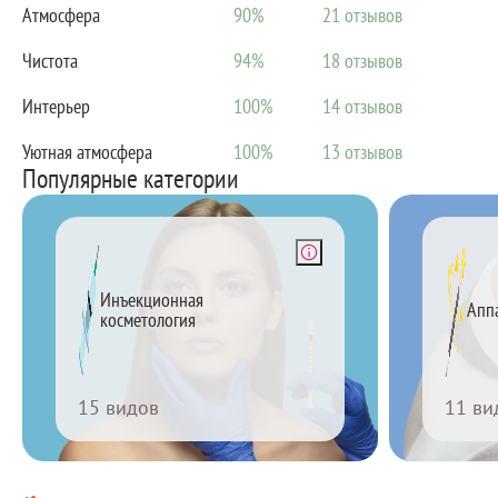
Атмосфера
90%
21
Чистота
94%
18
Интерьер
100%
14
Уютная атмосфера
100%
13
Популярные категории
15 видов
Инъекционные процедуры — ваш путь
Аппар
к молодости и красоте через введение
кож
активных веществ под кожу с
обо
Инъекционная
Апп
помощью инъекций для омоложения
подтяжки
косметология
и коррекции.
Подробнее
15 видов
11 ви