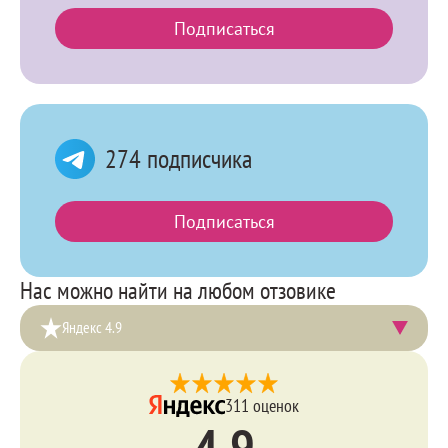
Instagram
Подписаться
274 подписчика
Telegram
Подписаться
Нас можно найти на любом отзовике
Яндекс 4.9
Яндекс
311 оценок
Текущий
4.9