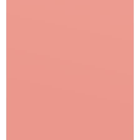
Оставить отзыв
Посетители оценили
Качество работы
90%
125
Мастера
92%
124
Персонал
92%
119
Компетентность
98%
82
Косметология
88%
59
Обслуживание
91%
129
Атмосфера
90%
21
Чистота
94%
18