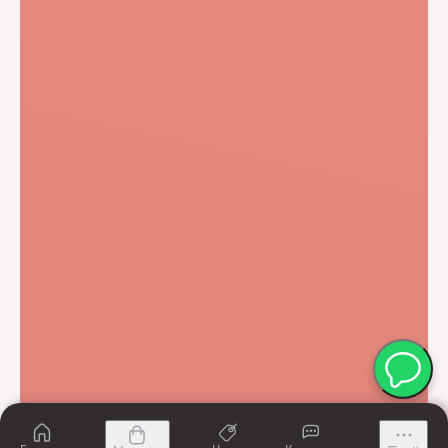
Записаться на
приём
© 2010–2026 Клиника медицинской
косметологии Melissa
ИНН 7810348021
Медицинская лицензия № Л041-01148-78/00349675 от 10 июня 2020 г
Имеются противопоказания, требуется
консультация врача
Специальная оценка условий труда
Товарный знак
Политика конфиденциальности
Сайт сделали в Студии IDEI