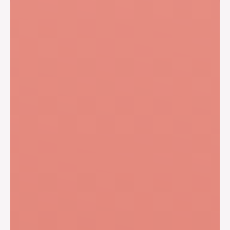
Приложения
Способы
оплаты
COVID-19
Санкт-Петербург,
пр. Космонавтов, 61 к. 1
Наши
+7 (812) 931-02-48
контакты
+7 952 288-34-80
+7 921 378-56-27